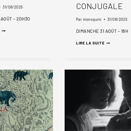
CONJUGALE
31/08/2025
 AOÛT – 20H30
Par
monoquini
31/08/2025
FRANÇOISE
DIMANCHE 31 AOÛT – 18H
OU
JEAN-
LIRE LA SUITE
LA
MARC
VIE
OU
CONJUGALE
LA
VIE
CONJUGALE