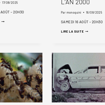
L’AN 2000
17/08/2025
 AOÛT – 20H30
Par
monoquini
16/08/2025
TANGER
SAMEDI 16 AOÛT – 20H30
LES
LIRE LA SUITE
RÉVOLTÉS
DE
L’AN
2000