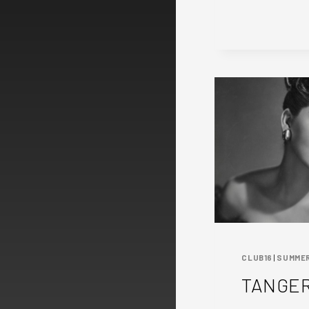
CLUB16
|
SUMMER
TANGE