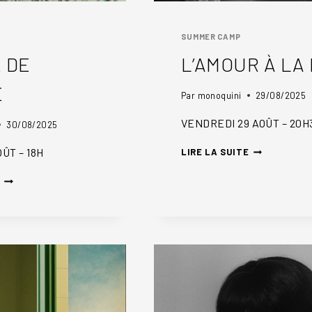
SUMMER CAMP
 DE
L’AMOUR À LA
E
Par
monoquini
29/08/2025
VENDREDI 29 AOÛT – 20H
30/08/2025
L’AMOUR
ÛT – 18H
LIRE LA SUITE
À
LETTRE
LA
DE
MER
SIBÉRIE