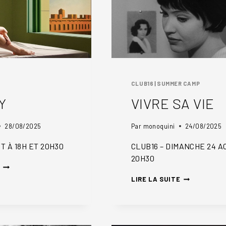
CLUB16
|
SUMMER CAMP
Y
VIVRE SA VIE
28/08/2025
Par
monoquini
24/08/2025
T À 18H ET 20H30
CLUB16 – DIMANCHE 24 A
20H30
SHIRLEY
VIVRE
LIRE LA SUITE
SA
VIE