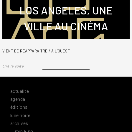
LOS ANGELES, UNE
VILLE AU CINÉMA
VIENT DE RÉAPPARAITRE / À L’OUEST
Lire la suite
actualité
agenda
éditions
lune noire
archives
minikino