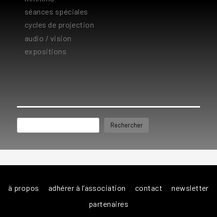
séances spéciales
cycles de projection
audio / vision
expositions
Rechercher
Rechercher
à propos
adhérer à l’association
contact
newsletter
partenaires