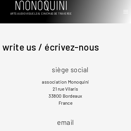
Aller
au
ARTS AUDIOVISUELS & CINÉMAS DE TRAVERSE
contenu
write us / écrivez-nous
siège social
association Monoquini
21 rue Vilaris
33800 Bordeaux
France
email