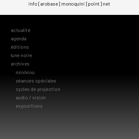
info [arobase] monoquini [point] net
actualité
agenda
éditions
lune noire
archives
minikino
séances spéciales
cycles de projection
audio / vision
expositions