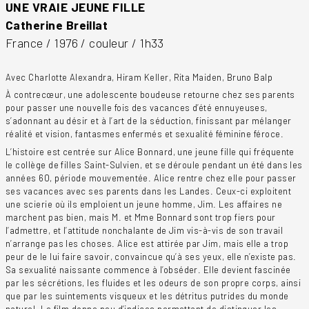
UNE VRAIE JEUNE FILLE
Catherine Breillat
France / 1976 / couleur / 1h33
Avec Charlotte Alexandra, Hiram Keller, Rita Maiden, Bruno Balp
À contrecœur, une adolescente boudeuse retourne chez ses parents
pour passer une nouvelle fois des vacances d’été ennuyeuses,
s’adonnant au désir et à l’art de la séduction, finissant par mélanger
réalité et vision, fantasmes enfermés et sexualité féminine féroce.
L’histoire est centrée sur Alice Bonnard, une jeune fille qui fréquente
le collège de filles Saint-Sulvien, et se déroule pendant un été dans les
années 60, période mouvementée. Alice rentre chez elle pour passer
ses vacances avec ses parents dans les Landes. Ceux-ci exploitent
une scierie où ils emploient un jeune homme, Jim. Les affaires ne
marchent pas bien, mais M. et Mme Bonnard sont trop fiers pour
l’admettre, et l’attitude nonchalante de Jim vis-à-vis de son travail
n’arrange pas les choses. Alice est attirée par Jim, mais elle a trop
peur de le lui faire savoir, convaincue qu’à ses yeux, elle n’existe pas.
Sa sexualité naissante commence à l’obséder. Elle devient fascinée
par les sécrétions, les fluides et les odeurs de son propre corps, ainsi
que par les suintements visqueux et les détritus putrides du monde
naturel. Le film donne peu d’indices permettant de distinguer les