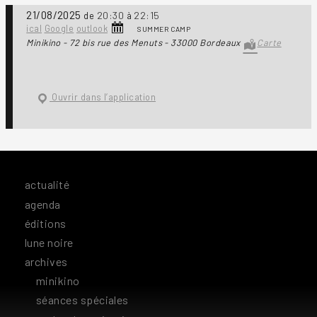
21/08/2025
20:30
22:15
de
à
ical
Google
outlook
SUMMER CAMP
Minikino - 72 bis rue des Menuts - 33000 Bordeaux
Carte
Ouvrir dans l’application
actualité
agenda
éditions
lune noire
archives
minikino
séances spéciales