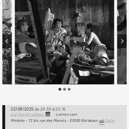
22/08/2025
20:30
22:15
de
à
ical
Google
outlook
SUMMER CAMP
Minikino - 72 bis rue des Menuts - 33000 Bordeaux
Carte