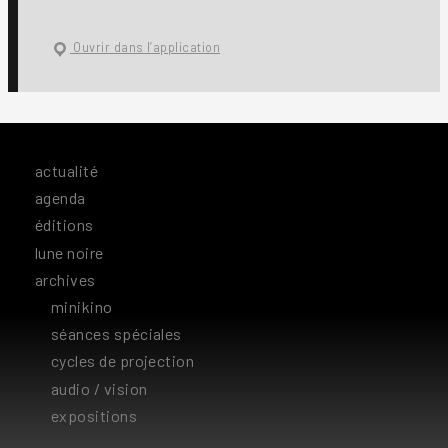
Ouvrir dans l’application
actualité
agenda
éditions
lune noire
archives
minikino
séances spéciales
cycles de projection
audio / vision
expositions