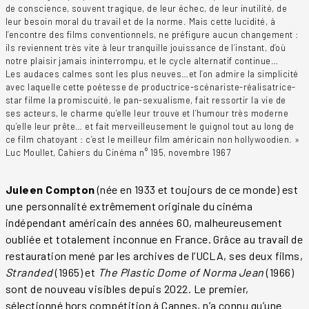
de conscience, souvent tragique, de leur échec, de leur inutilité, de
leur besoin moral du travail et de la norme. Mais cette lucidité, à
l’encontre des films conventionnels, ne préfigure aucun changement :
ils reviennent très vite à leur tranquille jouissance de l’instant, d’où
notre plaisir jamais ininterrompu, et le cycle alternatif continue…
Les audaces calmes sont les plus neuves…et l’on admire la simplicité
avec laquelle cette poétesse de productrice-scénariste-réalisatrice-
star filme la promiscuité, le pan-sexualisme, fait ressortir la vie de
ses acteurs, le charme qu’elle leur trouve et l’humour très moderne
qu’elle leur prête… et fait merveilleusement le guignol tout au long de
ce film chatoyant : c’est le meilleur film américain non hollywoodien. »
Luc Moullet, Cahiers du Cinéma n° 195, novembre 1967
Juleen Compton
(née en 1933 et toujours de ce monde) est
une personnalité extrêmement originale du cinéma
indépendant américain des années 60, malheureusement
oubliée et totalement inconnue en France. Grâce au travail de
restauration mené par les archives de l’UCLA, ses deux films,
Stranded
(1965) et
The Plastic Dome of Norma Jean
(1966)
sont de nouveau visibles depuis 2022. Le premier,
sélectionné hors compétition à Cannes, n’a connu qu’une