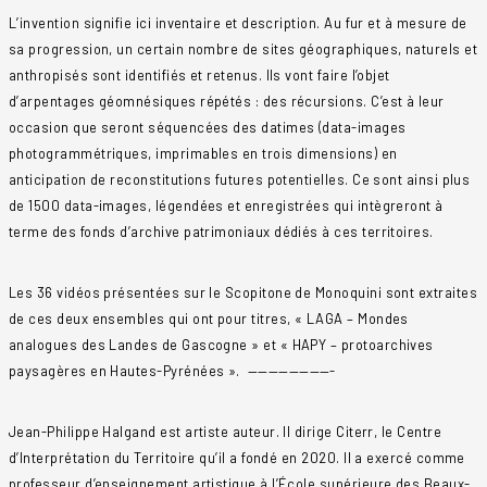
L’invention signifie ici inventaire et description. Au fur et à mesure de
sa progression, un certain nombre de sites géographiques, naturels et
anthropisés sont identifiés et retenus. Ils vont faire l’objet
d’arpentages géomnésiques répétés : des récursions. C’est à leur
occasion que seront séquencées des datimes (data-images
photogrammétriques, imprimables en trois dimensions) en
anticipation de reconstitutions futures potentielles. Ce sont ainsi plus
de 1500 data-images, légendées et enregistrées qui intègreront à
terme des fonds d’archive patrimoniaux dédiés à ces territoires.
Les 36 vidéos présentées sur le Scopitone de Monoquini sont extraites
de ces deux ensembles qui ont pour titres, « LAGA – Mondes
analogues des Landes de Gascogne » et « HAPY – protoarchives
paysagères en Hautes-Pyrénées ». ————————-
Jean-Philippe Halgand est artiste auteur. Il dirige Citerr, le Centre
d’Interprétation du Territoire qu’il a fondé en 2020. Il a exercé comme
professeur d’enseignement artistique à l’École supérieure des Beaux-