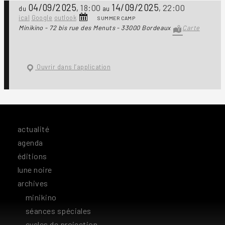
04/09/2025
14/09/2025
18:00
22:00
,
,
du
au
ical
Google
outlook
SUMMER CAMP
Minikino - 72 bis rue des Menuts - 33000 Bordeaux
Carte
Ouvrir dans l’application
actualité
agenda
éditions
lune noire
archives
minikino
séances spéciales
cycles de projection