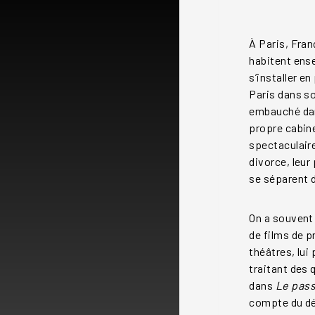
À Paris, Fra
habitent ense
s’installer e
Paris dans so
embauché dans
propre cabine
spectaculaire
divorce, leur
se séparent d
On a souvent 
de films de pr
théâtres, lui
traitant des 
dans
Le pass
compte du dés