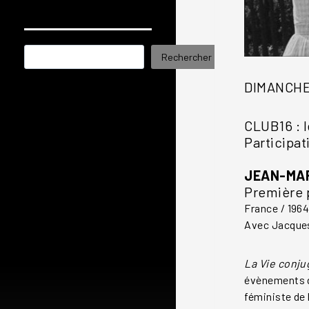
Rechercher
Rechercher
DIMANCHE
CLUB16 : 
Participat
JEAN-MAR
Première 
France / 1964
Avec Jacques
La Vie conj
évènements du
féministe de l