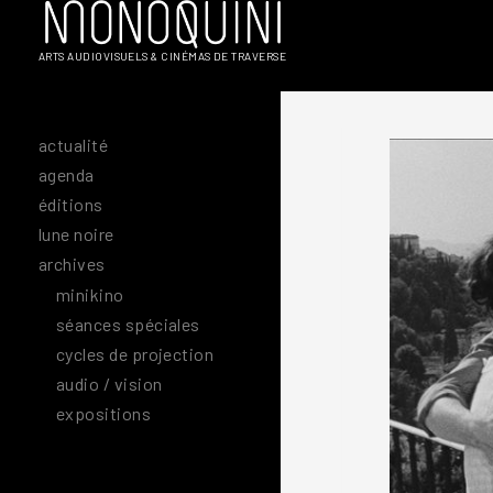
Aller
au
ARTS AUDIOVISUELS & CINÉMAS DE TRAVERSE
contenu
actualité
agenda
éditions
lune noire
archives
minikino
séances spéciales
cycles de projection
audio / vision
expositions