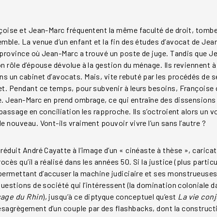
nçoise et Jean-Marc fréquentent la même faculté de droit, to
mble. La venue d’un enfant et la fin des études d’avocat de Jean-
n province où Jean-Marc a trouvé un poste de juge. Tandis que J
n rôle d’épouse dévolue à la gestion du ménage. Ils reviennent à
 un cabinet d’avocats. Mais, vite rebuté par les procédés de ses
t. Pendant ce temps, pour subvenir à leurs besoins, Françoise 
. Jean-Marc en prend ombrage, ce qui entraîne des dissensions d
 passage en conciliation les rapproche. Ils s’octroient alors u
e nouveau. Vont-ils vraiment pouvoir vivre l’un sans l’autre ?
réduit André Cayatte à l’image d’un « cinéaste à thèse », carica
ocès qu’il a réalisé dans les années 50. Si la justice (plus particu
 permettant d’accuser la machine judiciaire et ses monstrueuse
questions de société qui l’intéressent (la domination coloniale 
age du Rhin
), jusqu’à ce diptyque conceptuel qu’est
La vie con
agrègement d’un couple par des flashbacks, dont la construction