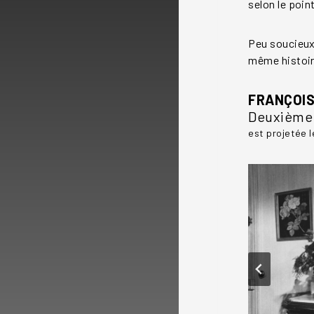
selon le poin
Peu soucieux 
même histoire
FRANÇOIS
Deuxième 
est projetée 