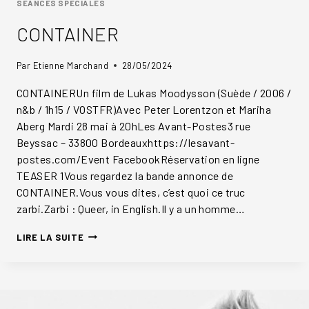
SEANCES SPECIALES
CONTAINER
Par
Etienne Marchand
28/05/2024
CONTAINERUn film de Lukas Moodysson (Suède / 2006 /
n&b / 1h15 / VOSTFR)Avec Peter Lorentzon et Mariha
Aberg Mardi 28 mai à 20hLes Avant-Postes3 rue
Beyssac – 33800 Bordeauxhttps://lesavant-
postes.com/Event FacebookRéservation en ligne
TEASER 1Vous regardez la bande annonce de
CONTAINER.Vous vous dites, c’est quoi ce truc
zarbi.Zarbi : Queer, in English.Il y a un homme…
CONTAINER
LIRE LA SUITE