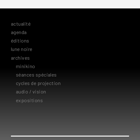
actualité
agenda
éditions
lune noire
archives
minikino
séances spéciales
cycles de projection
audio / vision
expositions