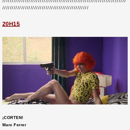
//////////////////////////////////////////////////////////////////
//////////////////////////////////////////////
20H15
¡CORTEN!
Marc Ferrer