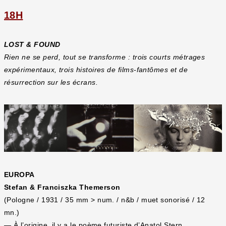
18H
LOST & FOUND
Rien ne se perd, tout se transforme : trois courts métrages
expérimentaux, trois histoires de films-fantômes et de
résurrection sur les écrans.
EUROPA
Stefan & Franciszka Themerson
(Pologne / 1931 / 35 mm > num. / n&b / muet sonorisé / 12
mn.)
— À l’origine, il y a le poème futuriste d’Anatol Stern,