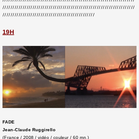
//////////////////////////////////////////////////////////////////
//////////////////////////////////////////////
19H
FADE
Jean-Claude Ruggirello
(France / 2008 / vidéo / couleur / 60 mn.)