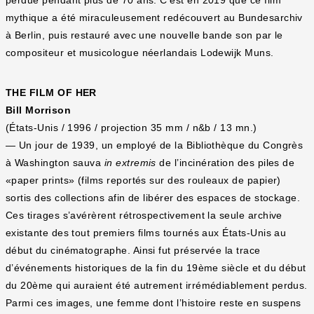
perdue pendant plus de 70 ans. C’est en 2019 que ce film
mythique a été miraculeusement redécouvert au Bundesarchiv
à Berlin, puis restauré avec une nouvelle bande son par le
compositeur et musicologue néerlandais Lodewijk Muns.
THE FILM OF HER
Bill Morrison
(États-Unis / 1996 / projection 35 mm / n&b / 13 mn.)
— Un jour de 1939, un employé de la Bibliothèque du Congrès
à Washington sauva
in extremis
de l’incinération des piles de
«paper prints» (films reportés sur des rouleaux de papier)
sortis des collections afin de libérer des espaces de stockage.
Ces tirages s’avérèrent rétrospectivement la seule archive
existante des tout premiers films tournés aux États-Unis au
début du cinématographe. Ainsi fut préservée la trace
d’événements historiques de la fin du 19ème siècle et du début
du 20ème qui auraient été autrement irrémédiablement perdus.
Parmi ces images, une femme dont l’histoire reste en suspens