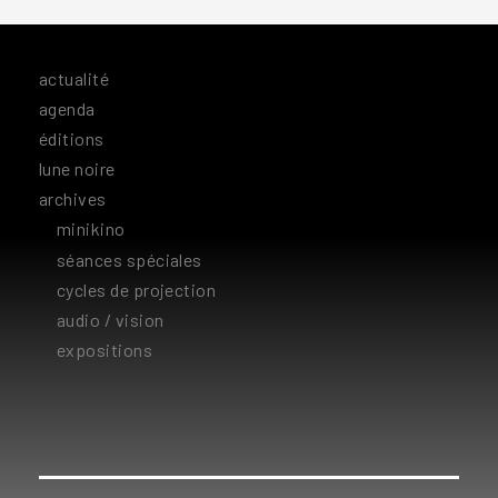
actualité
agenda
éditions
lune noire
archives
minikino
séances spéciales
cycles de projection
audio / vision
expositions