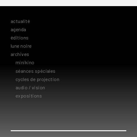
OF
FOOD
actualité
agenda
éditions
lune noire
archives
minikino
séances spéciales
cycles de projection
audio / vision
expositions