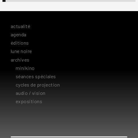
actualité
agenda
éditions
lune noire
archives
minikino
séances spéciales
cycles de projection
audio / vision
expositions