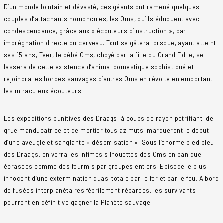
D’un monde lointain et dévasté, ces géants ont ramené quelques
couples d’attachants homoncules, les Oms, qu’ils éduquent avec
condescendance, grâce aux « écouteurs d’instruction », par
imprégnation directe du cerveau. Tout se gâtera lorsque, ayant atteint
ses 15 ans, Teer, le bébé Oms, choyé par la fille du Grand Edile, se
lassera de cette existence d’animal domestique sophistiqué et
rejoindra les hordes sauvages d’autres Oms en révolte en emportant
les miraculeux écouteurs.
Les expéditions punitives des Draags, à coups de rayon pétrifiant, de
grue manducatrice et de mortier tous azimuts, marqueront le début
d’une aveugle et sanglante « désomisation ». Sous l’énorme pied bleu
des Draags, on verra les infimes silhouettes des Oms en panique
écrasées comme des fourmis par groupes entiers. Episode le plus
innocent d’une extermination quasi totale par le fer et par le feu. A bord
de fusées interplanétaires fébrilement réparées, les survivants
pourront en définitive gagner la Planète sauvage.