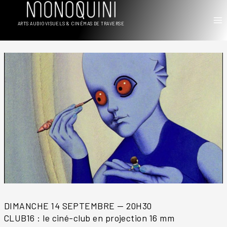
Aller
au
ARTS AUDIOVISUELS & CINÉMAS DE TRAVERSE
contenu
DIMANCHE 14 SEPTEMBRE — 20H30
CLUB16 : le ciné-club en projection 16 mm