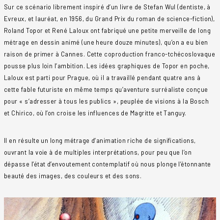
Sur ce scénario librement inspiré d’un livre de Stefan Wul (dentiste, à
Evreux, et lauréat, en 1956, du Grand Prix du roman de science-fiction),
Roland Topor et René Laloux ont fabriqué une petite merveille de long
métrage en dessin animé (une heure douze minutes), qu’on a eu bien
raison de primer à Cannes. Cette coproduction franco-tchécoslovaque
pousse plus loin l’ambition. Les idées graphiques de Topor en poche,
Laloux est parti pour Prague, où il a travaillé pendant quatre ans à
cette fable futuriste en même temps qu’aventure surréaliste conçue
pour « s’adresser à tous les publics », peuplée de visions à la Bosch
et Chirico, où l’on croise les influences de Magritte et Tanguy.
Il en résulte un long métrage d’animation riche de significations,
ouvrant la voie à de multiples interprétations, pour peu que l’on
dépasse l’état d’envoutement contemplatif où nous plonge l’étonnante
beauté des images, des couleurs et des sons.