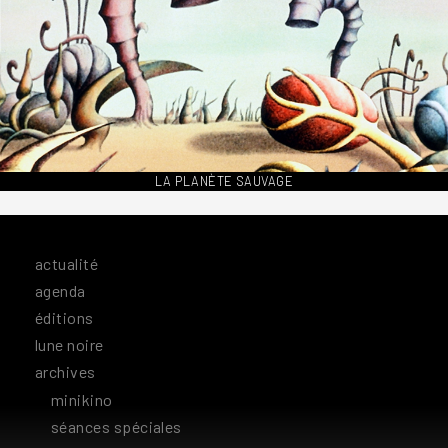
LA PLANÈTE SAUVAGE
actualité
agenda
éditions
lune noire
archives
minikino
séances spéciales