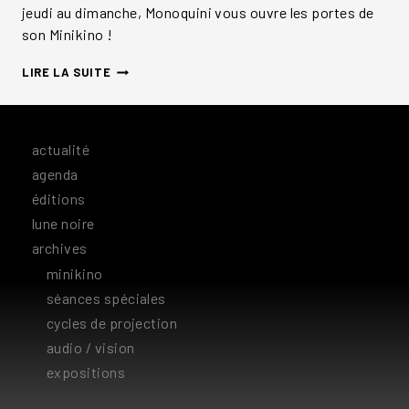
jeudi au dimanche, Monoquini vous ouvre les portes de
son Minikino !
MINIKINO
LIRE LA SUITE
actualité
agenda
éditions
lune noire
archives
minikino
séances spéciales
cycles de projection
audio / vision
expositions