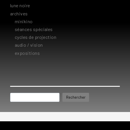
lune noire
archives
minikino
séances spéciales
cycles de projection
audio / vision
expositions
Rechercher
Rechercher