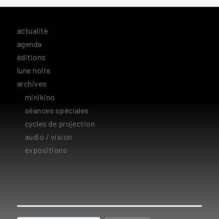
actualité
agenda
éditions
lune noire
archives
minikino
séances spéciales
cycles de projection
audio / vision
expositions