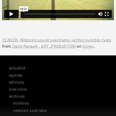
TEASER- Niblock’s sound spectrums -within invisible rivers
from
Claire Marquet . ART_PRODUCTION
on
Vimeo
.
actualité
agenda
éditions
lune noire
archives
minikino
séances spéciales