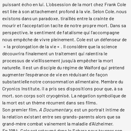
puissant écho en lui. L’obsession de la mort chez Frank Cole
est liée à son attachement profond à la vie. Selon Cole, nous
existons dans un paradoxe, tiraillés entre la crainte de
mourir et l’acceptation tacite de notre propre mort. Dans sa
perspective, le sentiment de fatalisme qui l’accompagne
nous empêche de vivre pleinement. Cole est un défenseur de
» la prolongation de la vie « . Il considère que la science
découvrira finalement un traitement qui ralentira le
processus de vieillissement jusqu’à empêcher la mort
naturelle. Il est un disciple du régime de Walford qui prétend
augmenter l’espérance de vie en réduisant de façon
substantielle notre consommation alimentaire. Membre du
Cryonics Institute, il a pris ses dispositions pour que, à sa
mort, son corps soit cryogénisé. La négation symbolique de
la mort est un thème récurrent dans ses films.
Son premier film,
A Documentary
, est un portrait intime de
la relation existant entre ses grands-parents alors que sa
grand-mère combat vainement la maladie d’Alzheimer.
En 1984, Cole est retourné dans le Sahara pour tourner son