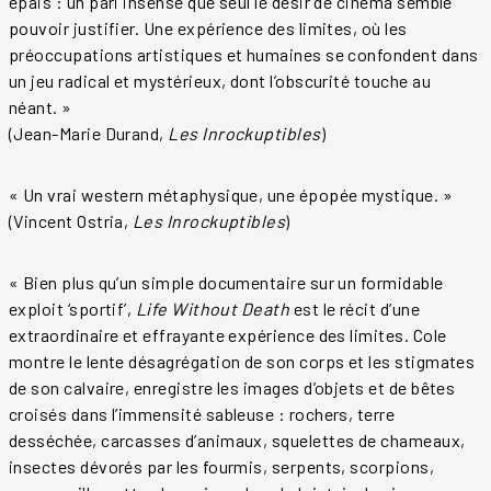
épais : un pari insensé que seul le désir de cinéma semble
pouvoir justifier. Une expérience des limites, où les
préoccupations artistiques et humaines se confondent dans
un jeu radical et mystérieux, dont l’obscurité touche au
néant. »
(Jean-Marie Durand,
Les Inrockuptibles
)
« Un vrai western métaphysique, une épopée mystique. »
(Vincent Ostria,
Les Inrockuptibles
)
« Bien plus qu’un simple documentaire sur un formidable
exploit ‘sportif’,
Life Without Death
est le récit d’une
extraordinaire et effrayante expérience des limites. Cole
montre le lente désagrégation de son corps et les stigmates
de son calvaire, enregistre les images d’objets et de bêtes
croisés dans l’immensité sableuse : rochers, terre
desséchée, carcasses d’animaux, squelettes de chameaux,
insectes dévorés par les fourmis, serpents, scorpions,