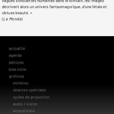
vagues silhouettes humaines dans le lointain, les images
décrivent alors un univers fantasmagorique, d’une létale et
obtuse beauté. »
(
Le Monde
)
actualité
agenda
éditions
lune noire
archives
minikino
séances spéciales
cycles de projection
audio / vision
expositions