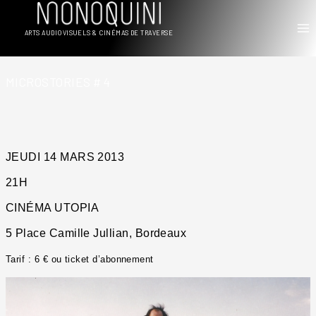
Aller
au
ARTS AUDIOVISUELS & CINÉMAS DE TRAVERSE
contenu
MICROSTORIES # 4
JEUDI 14 MARS 2013
21H
CINÉMA UTOPIA
5 Place Camille Jullian, Bordeaux
Tarif : 6 € ou ticket d’abonnement