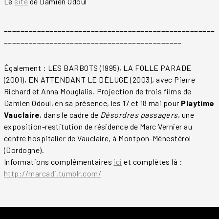
Le
site
de Damien Odoul
___________________________________________________
___________________________________________
Également : LES BARBOTS (1995), LA FOLLE PARADE
(2001), EN ATTENDANT LE DÉLUGE (2003), avec Pierre
Richard et Anna Mouglalis. Projection de trois films de
Damien Odoul, en sa présence, les 17 et 18 mai pour
Playtime
Vauclaire
, dans le cadre de
Désordres passagers
, une
exposition-restitution de résidence de Marc Vernier au
centre hospitalier de Vauclaire, à Montpon-Ménestérol
(Dordogne).
Informations complémentaires
ici
et complètes là :
http://marcadi.tumblr.com/