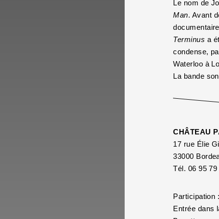
Le nom de Jo
Man
. Avant d
documentaires
Terminus
a ét
condense, par 
Waterloo à Lo
La bande son
CHÂTEAU P
17 rue Élie G
33000 Borde
Tél. 06 95 79
Participation 
Entrée dans l