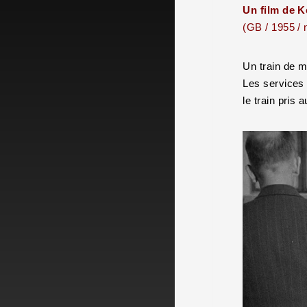
Un film de K
(GB / 1955 / 
Un train de m
Les services d
le train pris 