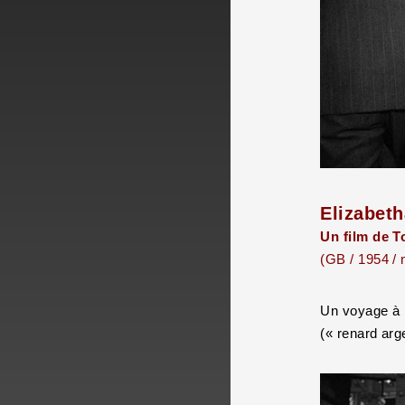
Elizabet
Un film de 
(GB / 1954 / 
Un voyage à 
(« renard ar