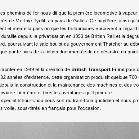
des chemins de fer nous dit que la première locomotive à vapeur co
près de Merthyr Tydfil, au pays de Galles. Ce baptême, ainsi qu’
ment et même la passion que les britanniques éprouvent à l’égard 
t duraille depuis la privatisation en 1993 de British Rail et la dégr
rd, poursuivant le sale boulot du gouvernement Thatcher au déb
gne par le biais de la fiction documentée de ce désastre du poin
remonter en 1949 et la création de
British Transport Films
pour c
32 années d’existence, cette organisation produisit quelque 700 
epuis la construction et la maintenance des machines et des voi
roviaire lui-même et tous les avantages qu’il procure.
spécial tchou-tchou nous sort du train-train quotidien et nous pr
s voile, sous-titrés en français pour l’occasion.