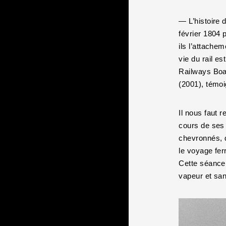
— L’histoire 
février 1804 
ils l’attache
vie du rail es
Railways Boa
(2001), témoi
Il nous faut 
cours de ses 
chevronnés, d
le voyage fer
Cette séance 
vapeur et san