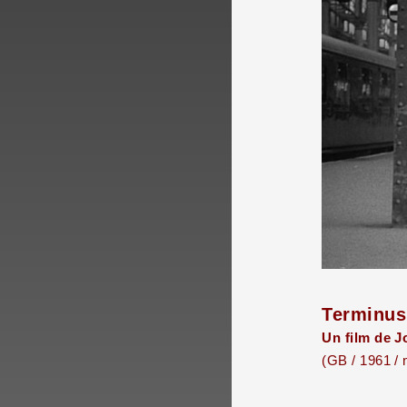
Terminus
Un film de J
(GB / 1961 / 