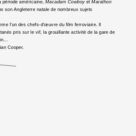
a période américaine,
Macadam Cowboy
et
Marathon
dans son Angleterre natale de nombreux sujets
e l’un des chefs-d’œuvre du film ferroviaire. Il
nés pris sur le vif, la grouillante activité de la gare de
ain…
ian Cooper.