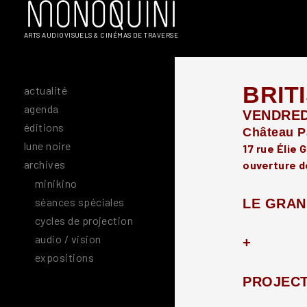
Aller
au
ARTS AUDIOVISUELS & CINÉMAS DE TRAVERSE
contenu
BRIT
actualité
agenda
VENDRED
éditions
Château Pa
lune noire
17 rue Élie 
archives
ouverture d
minikino
séances spéciales
LE GRAN
cycles de projection
audio / vision
+
expositions
PROJECT