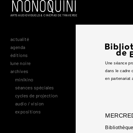
Aller
au
ARTS AUDIOVISUELS & CINÉMAS DE TRAVERSE
contenu
actualité
agenda
éditions
lune noire
Une séance pro
archives
dans le cadre 
en partenariat
minikino
séances spéciales
cycles de projection
audio / vision
expositions
MERCRED
Bibliothèqu