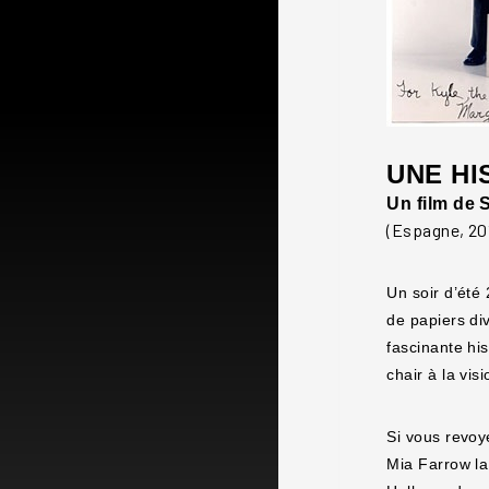
UNE HI
Un film de
(Espagne, 201
Un soir d’été
de papiers div
fascinante his
chair à la visi
Si vous revo
Mia Farrow la