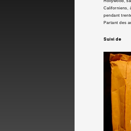
Hollywood, san
Californiens,
pendant trent
Partant des a
Suivi de