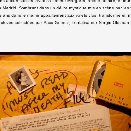
s aucun succès. Avec sa femme Margaret, artiste peintre, et leur fil
 à Madrid. Sombrant dans un délire mystique mis en scène par les 
e ans dans le même appartement aux volets clos, transformé en 
rchives collectées par Paco Gomez, le réalisateur Sergio Oksman pr