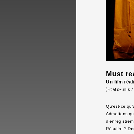
Must re
Un film réa
(États-unis /
Qu’est-ce qu’
Admettons qu’u
d’enregistrem
Résultat ? De