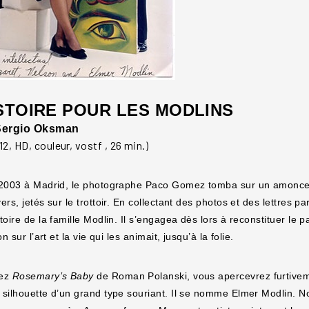
STOIRE POUR LES MODLINS
 Sergio Oksman
2, HD, couleur, vostf , 26 min.)
 2003 à Madrid, le photographe Paco Gomez tomba sur un amoncell
ers, jetés sur le trottoir. En collectant des photos et des lettres p
toire de la famille Modlin. Il s’engagea dès lors à reconstituer le 
on sur l’art et la vie qui les animait, jusqu’à la folie.
yez
Rosemary’s Baby
de Roman Polanski, vous apercevrez furtiveme
 silhouette d’un grand type souriant. Il se nomme Elmer Modlin. N