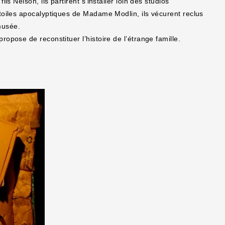
s Nelson, ils partirent s’installer loin des studios
toiles apocalyptiques de Madame Modlin, ils vécurent reclus
musée.
opose de reconstituer l’histoire de l’étrange famille.