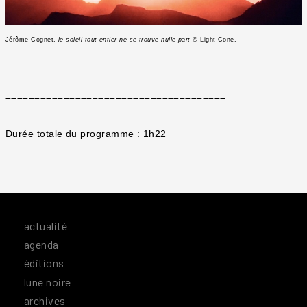
Jérôme Cognet,
le soleil tout entier ne se trouve nulle part
© Light Cone.
___________________________________________________
______________________________________
Durée totale du programme : 1h22
___________________________________________________
______________________________________
actualité
agenda
éditions
lune noire
archives